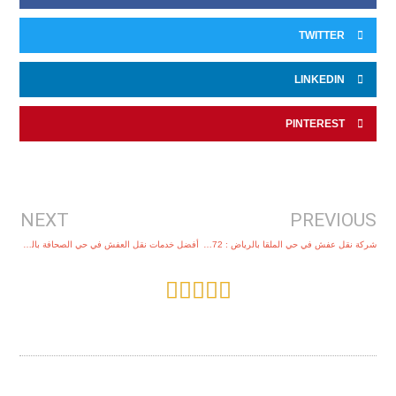
TWITTER
LINKEDIN
PINTEREST
xt
Prev
NEXT
PREVIOUS
شركة نقل عفش في حي الملقا بالرياض : 0561741872
أفضل خدمات نقل العفش في حي الصحافة بالرياض : 0561741872
Rated





5
out