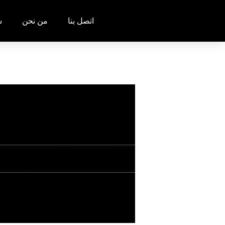
خطي
اتصل بنا
من نحن
ش
لى
لمحتوى